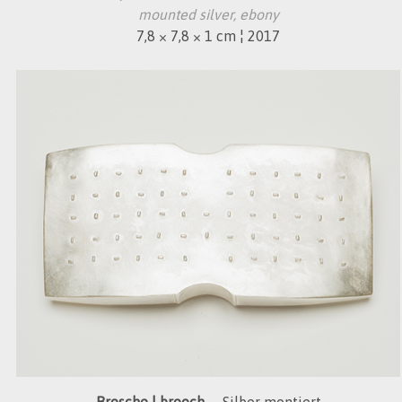
mounted silver, ebony
7,8 × 7,8 × 1 cm ¦ 2017
Brosche | brooch
Silber montiert