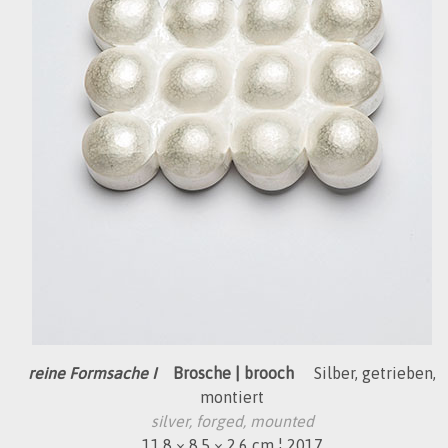
reine Formsache I
Brosche | brooch
Silber, getrieben,
montiert
silver, forged, mounted
11,8 × 8,5 × 2,6 cm ¦ 2017