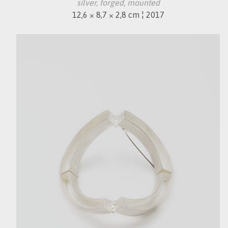
silver, forged, mounted
12,6 × 8,7 × 2,8 cm ¦ 2017